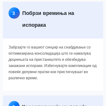
Побрзи времиња на
3
испорака
Забрзајте го вашиот синџир на снабдување со
оптимизирана консолидација што ги намалува
доцнењата на пристаништето и обезбедува
закажани испораки. Избегнувајте компликации од
повеќе делумни пратки кои пристигнуваат во
различно време.