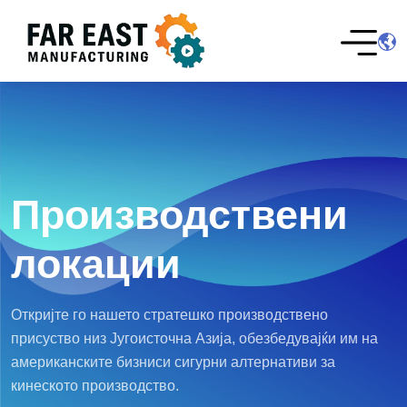
Производствени
локации
Откријте го нашето стратешко производствено
присуство низ Југоисточна Азија, обезбедувајќи им на
американските бизниси сигурни алтернативи за
кинеското производство.