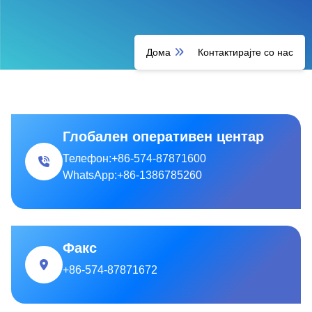
Дома
Контактирајте со нас
Глобален оперативен центар
Телефон:
+86-574-87871600
WhatsApp:
+86-1386785260
Факс
+86-574-87871672