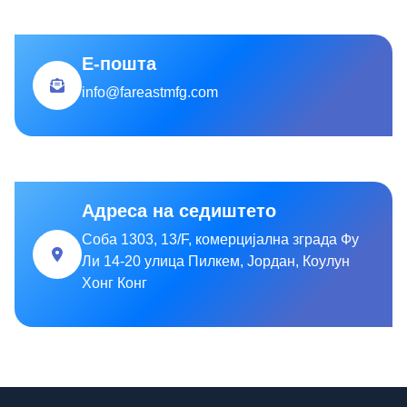
Е-пошта
info@fareastmfg.com
Адреса на седиштето
Соба 1303, 13/F, комерцијална зграда Фу
Ли 14-20 улица Пилкем, Јордан, Коулун
Хонг Конг