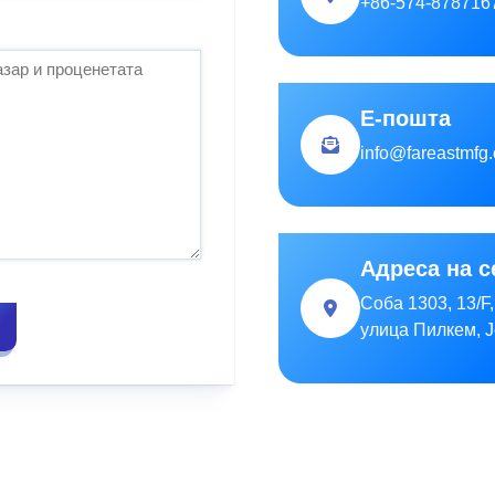
+86-574-878716
Е-пошта
info@fareastmfg
Адреса на 
Соба 1303, 13/F
улица Пилкем, Ј