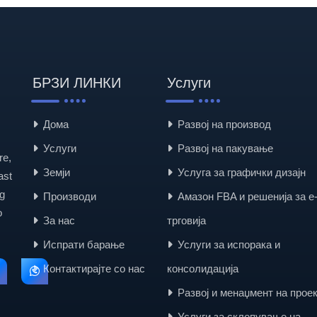
БРЗИ ЛИНКИ
Услуги
Дома
Развој на производ
Услуги
Развој на пакување
re,
Земји
Услуга за графички дизајн
ast
g
Производи
Амазон FBA и решенија за е
o
За нас
трговија
Испрати барање
Услуги за испорака и
Контактирајте со нас
консолидација
Развој и менаџмент на прое
Услуги за склопување на