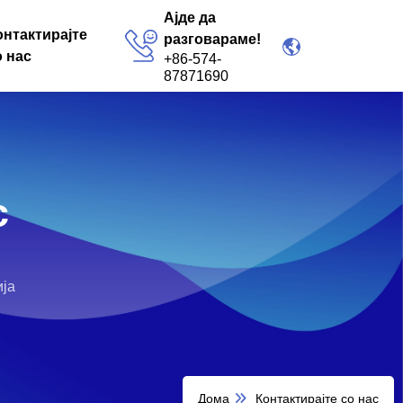
Ајде да
онтактирајте
разговараме!
о нас
+86-574-
87871690
с
ија
Дома
Контактирајте со нас