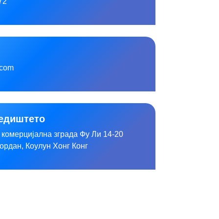
72
.com
седиштето
, комерцијална зграда Фу Ли 14-20
ордан, Коулун Хонг Конг