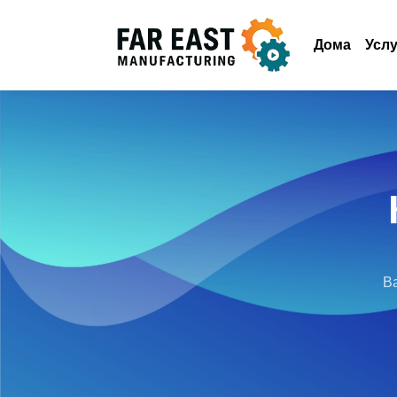
Дома
Услу
Ва