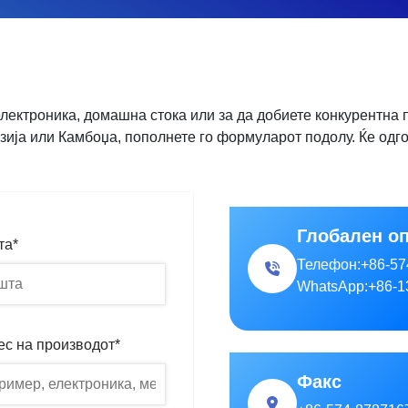
лектроника, домашна стока или за да добиете конкурентна п
зија или Камбоџа, пополнете го формуларот подолу. Ќе одго
Глобален о
та*
Телефон:
+86-57
WhatsApp:
+86-1
ес на производот*
Факс