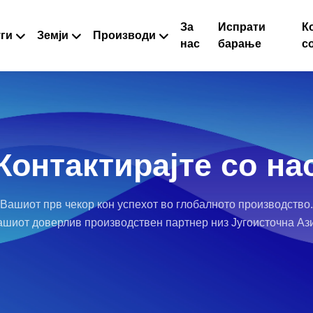
За
Испрати
К
ги
Земји
Производи
нас
барање
с
Контактирајте со на
Вашиот прв чекор кон успехот во глобалното производство.
шиот доверлив производствен партнер низ Југоисточна Аз